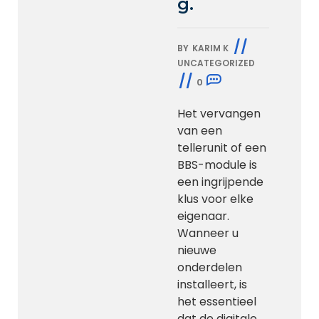
g.
//
BY
KARIM K
UNCATEGORIZED
//
0
Het vervangen
van een
tellerunit of een
BBS-module is
een ingrijpende
klus voor elke
eigenaar.
Wanneer u
nieuwe
onderdelen
installeert, is
het essentieel
dat de digitale