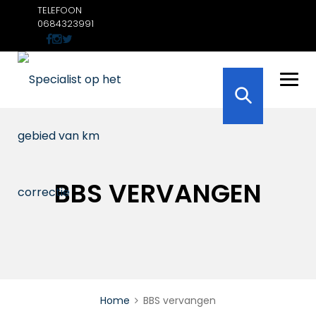
Skip
TELEFOON
to
0684323991
content
BBS VERVANGEN
Home
BBS vervangen